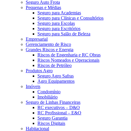
Seguro Auto Frota
Pequenas e Médias
Seguro para Academias
Seguro para Clínicas e Consultórios
Seguro para Escolas
Seguro para Escritórios
Seguro para Salão de Beleza
Empresarial
Gerenciamento de Risco
Grandes Riscos e Energia
Riscos de Engenharia e RC Obras
Riscos Nomeados e Operacionais
Riscos de Petróleo
Produtos Agro
Seguro Agro Safras
Agro Equipamentos
Imóveis
Condomínio
Imobiliário
Seguro de Linhas Financeiras
RC executivos – D&O
RC Profissional – E&O
Seguro Garantia
Riscos Digitais
Habitacional