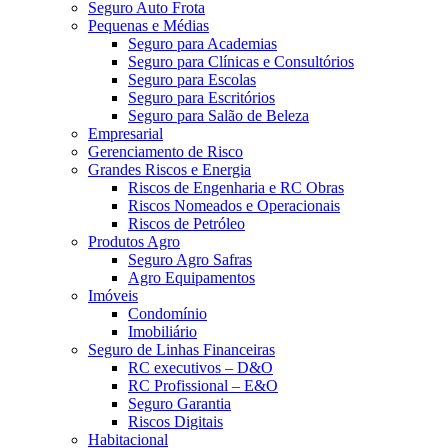
Seguro Auto Frota
Pequenas e Médias
Seguro para Academias
Seguro para Clínicas e Consultórios
Seguro para Escolas
Seguro para Escritórios
Seguro para Salão de Beleza
Empresarial
Gerenciamento de Risco
Grandes Riscos e Energia
Riscos de Engenharia e RC Obras
Riscos Nomeados e Operacionais
Riscos de Petróleo
Produtos Agro
Seguro Agro Safras
Agro Equipamentos
Imóveis
Condomínio
Imobiliário
Seguro de Linhas Financeiras
RC executivos – D&O
RC Profissional – E&O
Seguro Garantia
Riscos Digitais
Habitacional